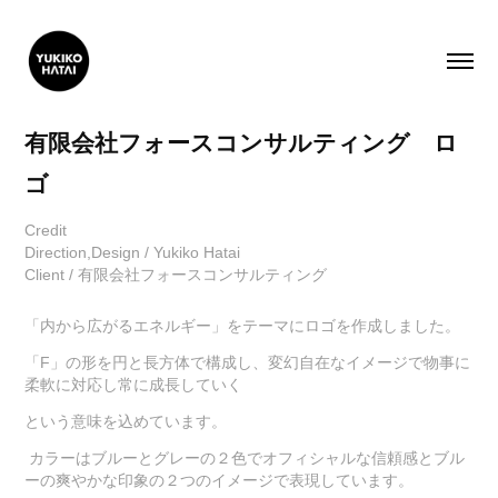
有限会社フォースコンサルティング　ロ
ゴ
Credit
Direction,Design / Yukiko Hatai
Client / 有限会社フォースコンサルティング
「内から広がるエネルギー」をテーマにロゴを作成しました。
「F」の形を円と長方体で構成し、変幻自在なイメージで物事に
柔軟に対応し常に成長していく
という意味を込めています。
カラーはブルーとグレーの２色でオフィシャルな信頼感とブル
ーの爽やかな印象の２つのイメージで表現しています。